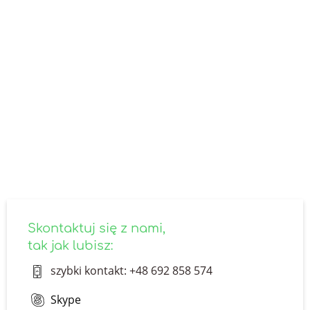
SKONTAKTUJ SIĘ Z NAMI
Nie znalazłeś odpowiedzi na
interesujące Cię pytanie?
Skontaktuj się z nami - odpowiemy ekspresowo.
Specjalnie dla Ciebie zagniemy czasoprzestrzeń!
skontaktuj się z nami
Skontaktuj się z nami,
tak jak lubisz:
szybki kontakt: +48 692 858 574
Skype