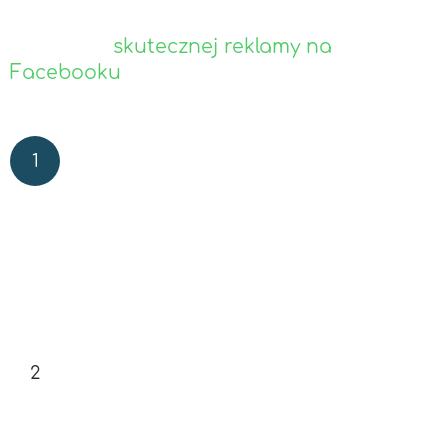
celów, które chcemy osiągnąć dzięki płatnej promocji.
3 kroki do
skutecznej reklamy na
Facebooku
Określenie celu i grupy docelowej
W pierwszej kolejności musimy określić, jaki cel
chcemy osiągnąć za pomocą Facebook Ads i
do kogo chcemy skierować reklamę.
Ustawienie i bieżąca optymalizacja kampanii
na Facebooku