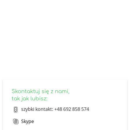
SKONTAKTUJ SIĘ Z NAMI
Nie znalazłeś odpowiedzi na
interesujące Cię pytanie?
Skontaktuj się z nami - odpowiemy ekspresowo.
Specjalnie dla Ciebie zagniemy czasoprzestrzeń!
skontaktuj się z nami
Skontaktuj się z nami,
tak jak lubisz:
szybki kontakt: +48 692 858 574
Skype