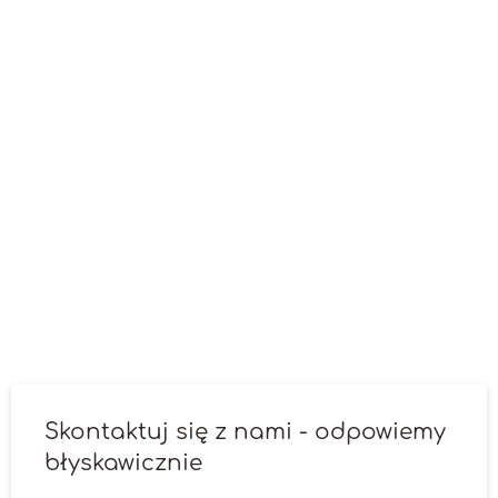
Ozorkowie?
Lokalizacja agencji SEO nie ma większego znaczenia.
Nasza praca opiera się na działaniach online, dlatego
możemy obsługiwać klientów z dowolnego miejsca na
świecie. Działamy skutecznie na rynku polskim i
międzynarodowym, zapewniając wsparcie w
pozycjonowaniu stron internetowych dla firm z różnych
regionów. Dysponujemy doświadczonym zespołem i
narzędziami potrzebnymi do osiągania znakomitych
rezultatów, bez względu na lokalizację. Naszym celem
jest efektywna praca i oszczędność czasu dzięki
elastycznemu podejściu i pracy zdalnej.
Skontaktuj się z nami - odpowiemy
błyskawicznie