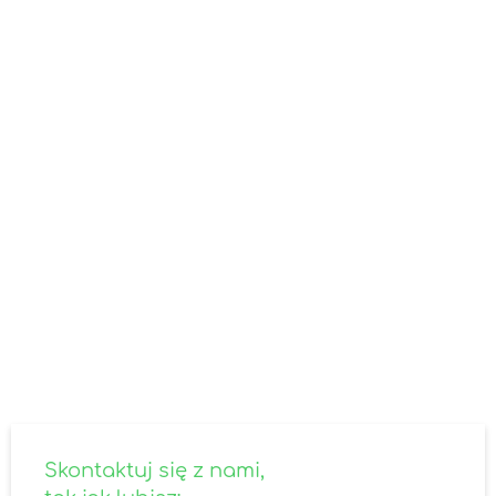
SKONTAKTUJ SIĘ Z NAMI
Nie znalazłeś odpowiedzi na
interesujące Cię pytanie?
Skontaktuj się z nami - odpowiemy ekspresowo.
Specjalnie dla Ciebie zagniemy czasoprzestrzeń!
skontaktuj się z nami
Skontaktuj się z nami,