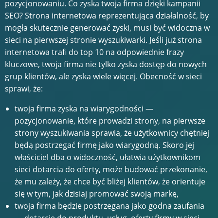
pozycjonowaniu. Co zyska twoja firma dzięki kampanii
SEO? Strona internetowa reprezentująca działalność, by
mogła skutecznie generować zyski, musi być widoczna w
sieci na pierwszej stronie wyszukiwarki. Jeśli już strona
internetowa trafi do top 10 na odpowiednie frazy
kluczowe, twoja firma nie tylko zyska dostęp do nowych
grup klientów, ale zyska wiele więcej. Obecność w sieci
sprawi, że:
twoja firma zyska na wiarygodności —
pozycjonowanie, które prowadzi strony, na pierwsze
strony wyszukiwania sprawia, że użytkownicy chętniej
będą postrzegać firmę jako wiarygodną. Skoro jej
właściciel dba o widoczność, ułatwia użytkownikom
sieci dotarcia do oferty, może budować przekonanie,
że mu zależy, że chce być bliżej klientów, że orientuje
się w tym, jak dzisiaj promować swoją markę,
twoja firma będzie postrzegana jako godna zaufania
— dotarcie do produktu, usług, oferty firmy w sieci