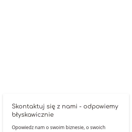
kategorii, meta tytuły, meta opisy etc. Każdy detal
związany z contentem ma znaczenia i będzie
bezpośrednio przekładał się na wyższe pozycje w
wyszukiwarce Google,
uzupełnienie profili w aplikacjach Google - Google
Moja Firma oraz Google Maps. Te profile i ich
optymalne uzupełnienie to w zasadzie konieczność.
Ułatwiają odnalezienie firmy i budują jej wizerunek,
optymalizacja kodu źródłowego — przeprowadzamy
audyt strony www, analizujemy kod, by wyłapać błędy i
je wyeliminować.
Skontaktuj się z nami - odpowiemy
błyskawicznie
Opowiedz nam o swoim biznesie, o swoich