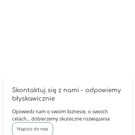
Tworzenie eksperckiego contentu
Treść jest niezwykle istotna w całym, nieustającym
procesie pozycjonowania. To w treści "zagnieżdża" się
pożądane frazy kluczowe, które w rezultacie mają zostać
wy-pozycjonowane do top 10 wyników wyszukiwania.
Ekspercka, wartościowa dla użytkowników treść, która
regularnie pojawia się na stronie firmowej jest bardzo
doceniana przez roboty Google.
Skontaktuj się z nami - odpowiemy
błyskawicznie
Opowiedz nam o swoim biznesie, o swoich
celach... dobierzemy skuteczne rozwiązania
Napisz do nas