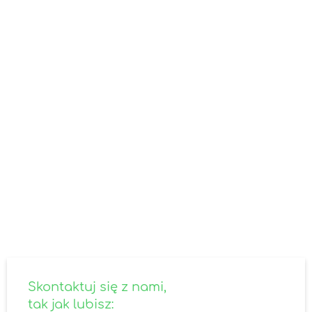
SKONTAKTUJ SIĘ Z NAMI
Nie znalazłeś odpowiedzi na
interesujące Cię pytanie?
Skontaktuj się z nami - odpowiemy ekspresowo.
Specjalnie dla Ciebie zagniemy czasoprzestrzeń!
skontaktuj się z nami
Skontaktuj się z nami,
tak jak lubisz: