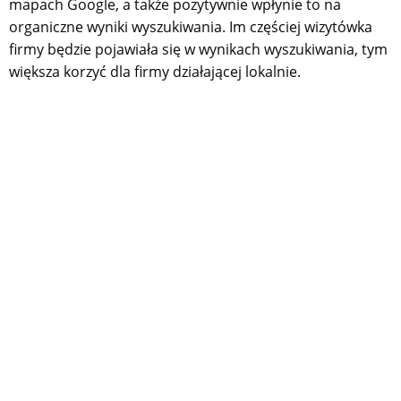
mapach Google, a także pozytywnie wpłynie to na
organiczne wyniki wyszukiwania. Im częściej wizytówka
firmy będzie pojawiała się w wynikach wyszukiwania, tym
większa korzyć dla firmy działającej lokalnie.
Jakie elementy składają się
pozycjonowanie stron internetowych?
Pozycjonowanie stron internetowych to proces, na który
składa się wiele elementów. Co więcej, niemal każdy z
tych elementów podlega stałej optymalizacji, stałemu
monitoringowi w celu optymalizowania wyników, które