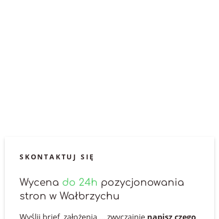
mieszka z większym prawdopodobieństwem skorzysta z
usługi, jaką lokalnie świadczy twoja firma lub nabędzie
produkt w sklepie stacjonarnym oglądając go uprzednio
w witrynie internetowej. Potencjalni klienci mają różne
nawyki zakupowe. Niektórzy tylko szukają informacji w
internecie, aby potem fizycznie odwiedzić siedzibę firmy.
Inni mieszkańcy miasta Wałbrzych wolą dokonać całego
procesu zakupowego online. Niewątpliwie skuteczne
pozycjonowanie stron internetowych umożliwi skuteczne
dotarcie do różnych grup odbiorców końcowych.
SKONTAKTUJ SIĘ
Wycena
do 24h
pozycjonowania
stron w Wałbrzychu
Wyślij brief, założenia ... zwyczajnie
napisz czego