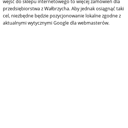
wejść do sklepu internetowego to więcej zamówień dla
przedsiębiorstwa z Wałbrzycha. Aby jednak osiągnąć taki
cel, niezbędne będzie pozycjonowanie lokalne zgodne z
aktualnymi wytycznymi Google dla webmasterów.
SKONTAKTUJ SIĘ Z NAMI
Nie znalazłeś odpowiedzi na
interesujące Cię pytanie?
Skontaktuj się z nami - odpowiemy ekspresowo.
Specjalnie dla Ciebie zagniemy czasoprzestrzeń!