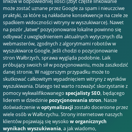
linków w odpowiedniej ilości (zbyt częste linkowanie
może zostać uznane przez Google za spam i nieuczciwe
praktyki, za które są nakładane konsekwencje na czele ze
spadkiem widoczności witryny w wyszukiwarce). Nawet
na pozór „łatwe” pozycjonowanie lokalne powinno się
odbywać z uwzględnieniem aktualnych wytycznych dla
webmasterów, zgodnych z algorytmami robotów w
wyszukiwarce Google. Jeśli chodzi o pozycjonowanie
stron Wałbrzych, sprawa wygląda podobnie. Laik
próbujący swoich sił w pozycjonowaniu, może zaszkodzić
danej stronie. W najgorszym przypadku może to
skutkować całkowitym wypadnięciem witryny z wyników
wyszukiwania. Dlatego też warto rozważyć skorzystanie z
pomocy wykwalifikowanego
specjalisty SEO
, będącego
liderem w dziedzinie
pozycjonowania stron
. Nasze
doświadczenie w
optymalizacji
zostało docenione przez
wiele osób w Wałbrzychu. Strony internetowe naszych
klientów pojawiają się wysoko
w organicznych
wynikach wyszukiwania
, a jak wiadomo,