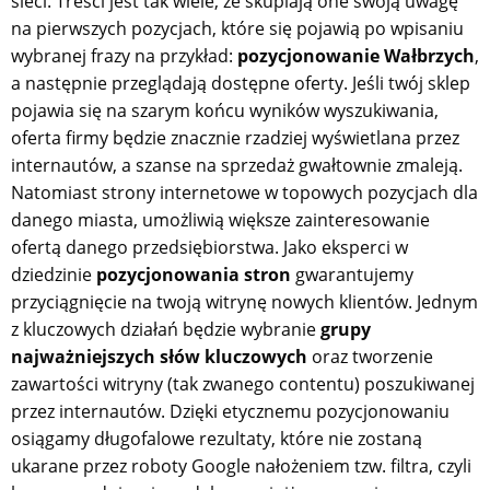
sieci. Treści jest tak wiele, że skupiają one swoją uwagę
na pierwszych pozycjach, które się pojawią po wpisaniu
wybranej frazy na przykład:
pozycjonowanie Wałbrzych
,
a następnie przeglądają dostępne oferty. Jeśli twój sklep
pojawia się na szarym końcu wyników wyszukiwania,
oferta firmy będzie znacznie rzadziej wyświetlana przez
internautów, a szanse na sprzedaż gwałtownie zmaleją.
Natomiast strony internetowe w topowych pozycjach dla
danego miasta, umożliwią większe zainteresowanie
ofertą danego przedsiębiorstwa. Jako eksperci w
dziedzinie
pozycjonowania stron
gwarantujemy
przyciągnięcie na twoją witrynę nowych klientów. Jednym
z kluczowych działań będzie wybranie
grupy
najważniejszych słów kluczowych
oraz tworzenie
zawartości witryny (tak zwanego contentu) poszukiwanej
przez internautów. Dzięki etycznemu pozycjonowaniu
osiągamy długofalowe rezultaty, które nie zostaną
ukarane przez roboty Google nałożeniem tzw. filtra, czyli