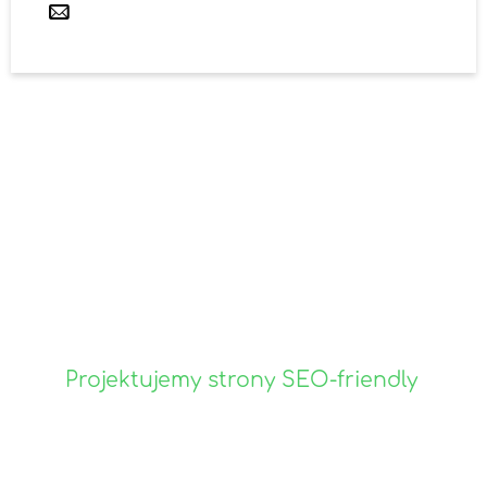
Projektujemy strony SEO-friendly
i wspieramy firmy w promocji
marki w sieci
Projektujemy strony internetowe