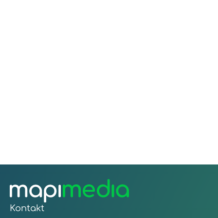
każdym etapie jej istnienia. Nasze działania
w internecie związane z SEO będą dla firm
korzystne ze względu na to że, skutecznie
przyprowadzą nowy, wartościowy ruch,
który będzie konwertował na wysokim
poziomie.
Kontakt