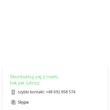
SKONTAKTUJ SIĘ Z NAMI
Nie znalazłeś odpowiedzi na
interesujące Cię pytanie?
Skontaktuj się z nami - odpowiemy ekspresowo.
Specjalnie dla Ciebie zagniemy czasoprzestrzeń!
skontaktuj się z nami
Skontaktuj się z nami,
tak jak lubisz:
szybki kontakt: +48 692 858 574
Skype