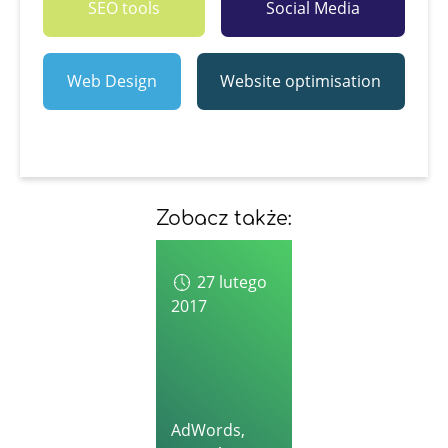
SEO tools
Social Media
Web Design
Website optimisation
Zobacz także:
27 lutego
2017
AdWords
,