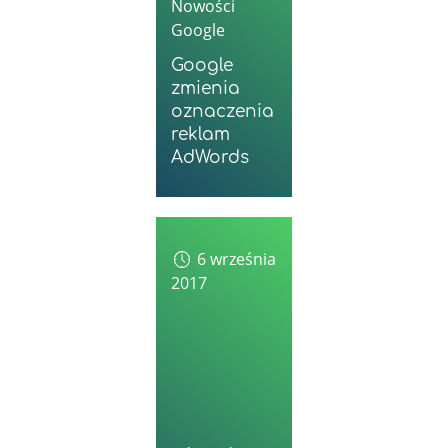
Nowości
Google
Google
zmienia
oznaczenia
reklam
AdWords
6 września
2017