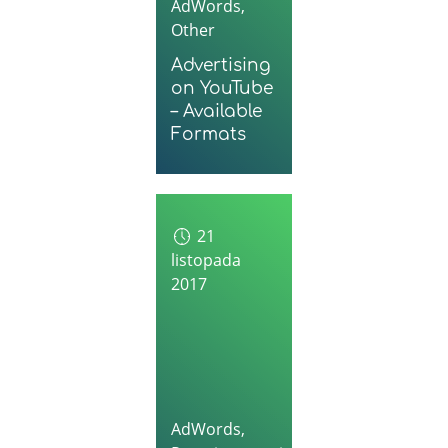
AdWords
,
Other
Advertising
on YouTube
– Available
Formats
21
listopada
2017
AdWords
,