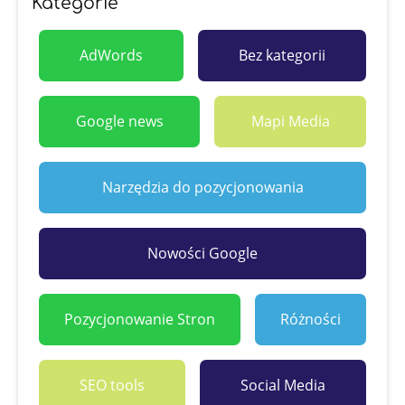
Kategorie
AdWords
Bez kategorii
Google news
Mapi Media
Narzędzia do pozycjonowania
Nowości Google
Pozycjonowanie Stron
Różności
SEO tools
Social Media