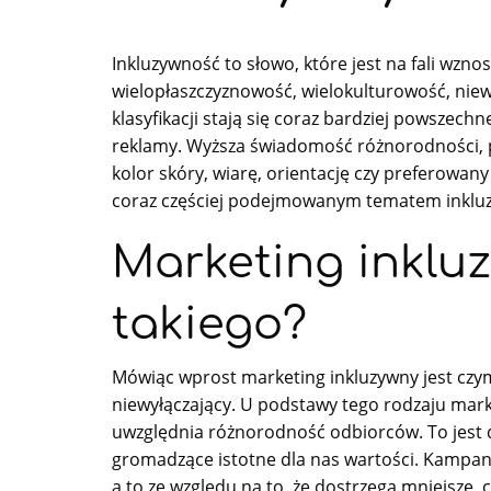
Inkluzywność to słowo, które jest na fali wzn
wielopłaszczyznowość, wielokulturowość, niewy
klasyfikacji stają się coraz bardziej powszech
reklamy. Wyższa świadomość różnorodności, 
kolor skóry, wiarę, orientację czy preferowan
coraz częściej podejmowanym tematem inklu
Marketing inklu
takiego?
Mówiąc wprost marketing inkluzywny jest czym
niewyłączający. U podstawy tego rodzaju mark
uwzględnia różnorodność odbiorców. To jest dzi
gromadzące istotne dla nas wartości. Kampani
a to ze względu na to, że dostrzega mniejsze,