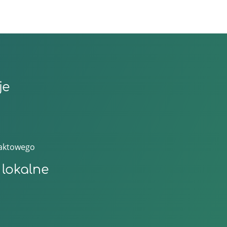
je
taktowego
lokalne