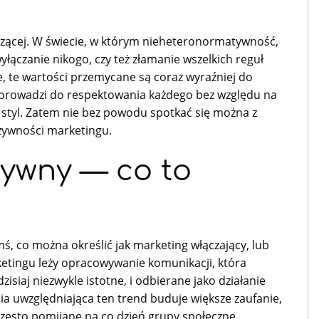
oszącej. W świecie, w którym nieheteronormatywność,
łączanie nikogo, czy też złamanie wszelkich reguł
ne, te wartości przemycane są coraz wyraźniej do
prowadzi do respektowania każdego bez względu na
y styl. Zatem nie bez powodu spotkać się można z
zywności marketingu.
zywny — co to
ś, co można określić jak marketing włączający, lub
etingu leży opracowywanie komunikacji, która
siaj niezwykle istotne, i odbierane jako działanie
a uwzględniająca ten trend buduje większe zaufanie,
 często pomijane na co dzień grupy społeczne.