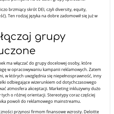
zo brzmiący skrót DEI, czyli diversity, equity,
ć). Ten rodzaj języka na dobre zadomowił się już w
włączaj grupy
luczone
nek ma włączać do grupy docelowej osoby, które
d uwagę w opracowywaniu kampanii reklamowych. Zatem
ami, w których uwzględnia się niepełnosprawność, inny
modelki odbiegające wizerunkiem od dotychczasowego
ać atmosfera akceptacji. Marketing inkluzywny dużo
tych o różnej orientacji. Stereotypy coraz częściej
rzenika powoli do reklamowego mainstreamu.
zności przynosi firmom finansowe wzrosty. Deloitte