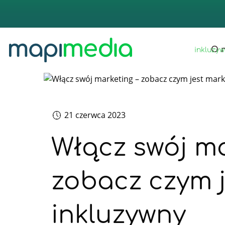
strona 
O 
inkluzy
21 czerwca 2023
Włącz swój ma
zobacz czym j
inkluzywny