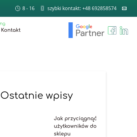
8 - 16
szybki kontakt: +48 692858574
ing
Kontakt
Ostatnie wpisy
Jak przyciągnąć
użytkowników do
sklepu