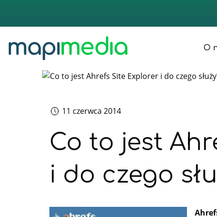
O 
str
11 czerwca 2014
Co to jest Ahr
i do czego sł
Ahref