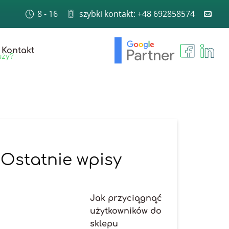
8 - 16
szybki kontakt: +48 692858574
Kontakt
uży?
Ostatnie wpisy
Jak przyciągnąć
użytkowników do
sklepu