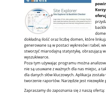
powin
Korzy
oferu
przyd
backl
domen
dokładną ilość oraz liczbę domen, które linku
generowane są w postaci wykresów i tabel, 
stworzyć miarodajną statystykę, obrazującą wa
wyszukiwarce.
Poza tym używając programu można analizować 
nie są usuwane z ważnych dla nas miejsc, a 
dla danych słów kluczowych. Aplikacja został
tworzenie raportów. Narzędzie jest niezwykle
Zapraszamy do zapoznania się z naszą ofertą: