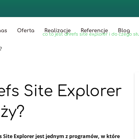
nas
Oferta
Realizacje
Referencje
Blog
ona główna
/
blog
/
co to jest ahrefs site explorer i do czego sł
efs Site Explorer
uży?
s Site Explorer jest jednym z programów, w które