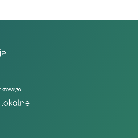
je
taktowego
lokalne