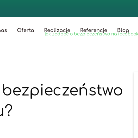
nas
Oferta
Realizacje
Referencje
Blog
rona główna
/
blog
/
jak zadbać o bezpieczeństwo na faceboo
 bezpieczeństwo
u?