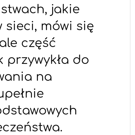
stwach, jakie
 sieci, mówi się
ale część
k przywykła do
wania na
upełnie
odstawowych
eczeństwa.