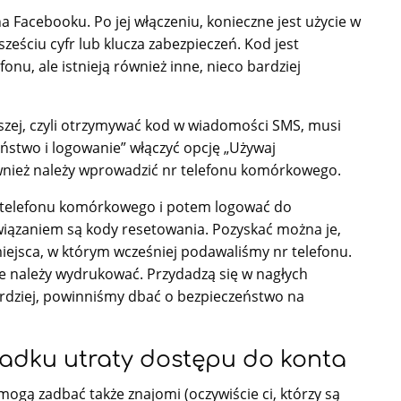
na Facebooku. Po jej włączeniu, konieczne jest użycie w
eściu cyfr lub klucza zabezpieczeń. Kod jest
u, ale istnieją również inne, nieco bardziej
rwszej, czyli otrzymywać kod w wiadomości SMS, musi
ństwo i logowanie” włączyć opcję „Używaj
wnież należy wprowadzić nr telefonu komórkowego.
z telefonu komórkowego i potem logować do
iązaniem są kody resetowania. Pozyskać można je,
 miejsca, w którym wcześniej podawaliśmy nr telefonu.
e należy wydrukować. Przydadzą się w nagłych
ardziej, powinniśmy dbać o bezpieczeństwo na
dku utraty dostępu do konta
gą zadbać także znajomi (oczywiście ci, którzy są