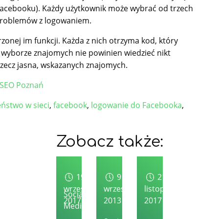
a Facebooku). Każdy użytkownik może wybrać od trzech
 problemów z logowaniem.
nej im funkcji. Każda z nich otrzyma kod, który
O wyborze znajomych nie powinien wiedzieć nikt
rzecz jasna, wskazanych znajomych.
SEO Poznań
ństwo w sieci
,
facebook
,
logowanie do Facebooka
,
Zobacz także:
19
9
21
września
września
listopada
Social
2017
2013
2017
Media