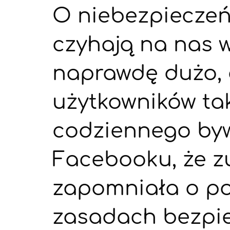
O niebezpieczeń
czyhają na nas w
naprawdę dużo, 
użytkowników ta
codziennego by
Facebooku, że z
zapomniała o p
zasadach bezpi