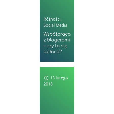
Różności
,
Social Media
Współpraca
z blogerami
– czy to się
opłaca?
13 lutego
2018