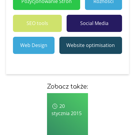
Pozycjonowanie Stron
Różności
SEO tools
Social Media
Web Design
Website optimisation
Zobacz także:
20
stycznia 2015