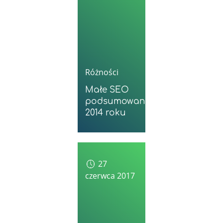
Różności
Małe SEO
podsumowanie
2014 roku
27
czerwca 2017