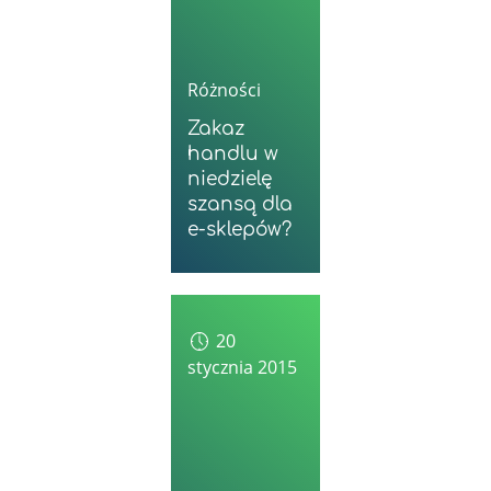
Różności
Zakaz
handlu w
niedzielę
szansą dla
e-sklepów?
20
stycznia 2015