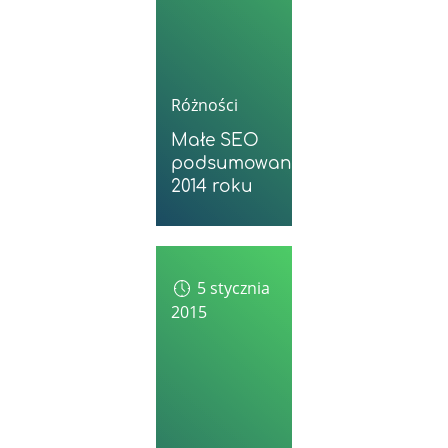
Różności
Małe SEO
podsumowanie
2014 roku
5 stycznia
2015