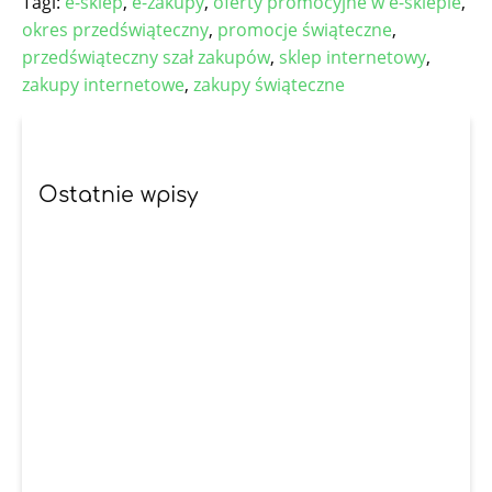
Tagi:
e-sklep
,
e-zakupy
,
oferty promocyjne w e-sklepie
,
okres przedświąteczny
,
promocje świąteczne
,
przedświąteczny szał zakupów
,
sklep internetowy
,
zakupy internetowe
,
zakupy świąteczne
Ostatnie wpisy