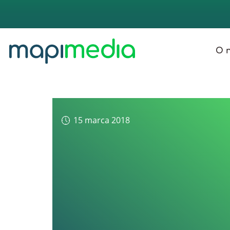
O 
15 marca 2018