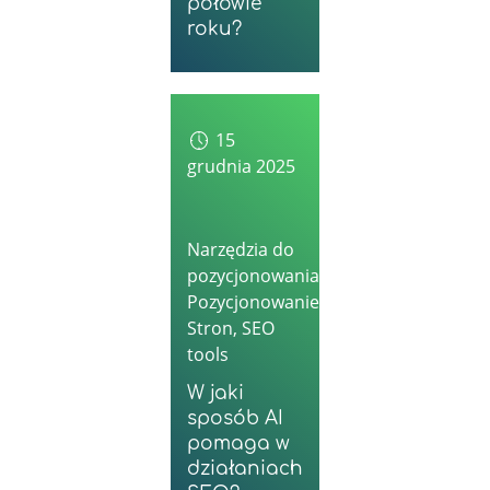
połowie
roku?
15
grudnia 2025
Narzędzia do
pozycjonowania
,
Pozycjonowanie
Stron
,
SEO
tools
W jaki
sposób AI
pomaga w
działaniach