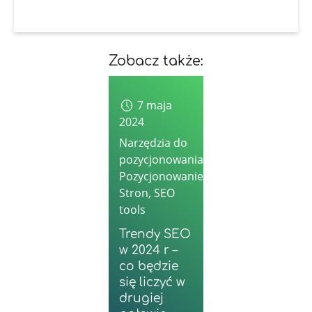
Zobacz także:
7 maja
2024
Narzędzia do
pozycjonowania
,
Pozycjonowanie
Stron
,
SEO
tools
Trendy SEO
w 2024 r –
co będzie
się liczyć w
drugiej