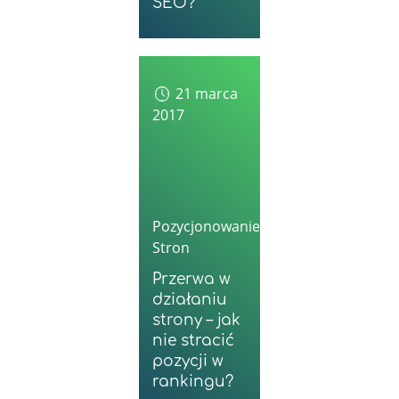
SEO?
21 marca
2017
Pozycjonowanie
Stron
Przerwa w
działaniu
strony – jak
nie stracić
pozycji w
rankingu?