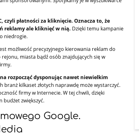
nkami sponsorowanymi. Spotykamy je w wyszukiwarce
zyli płatności za kliknięcie. Oznacza to, że
ń reklamy ale kliknięć w nią.
Dzięki temu kampanie
o niedrogie.
est możliwość precyzyjnego kierowania reklam do
rejonu, miasta bądź osób znajdujących się w
irmy.
żna rozpocząć dysponując nawet niewielkim
h branż kilkaset złotych naprawdę może wystarczyć.
zność firmy w Internecie. W tej chwili, dzięki
 budżet zwiększyć.
lamowego Google.
Media