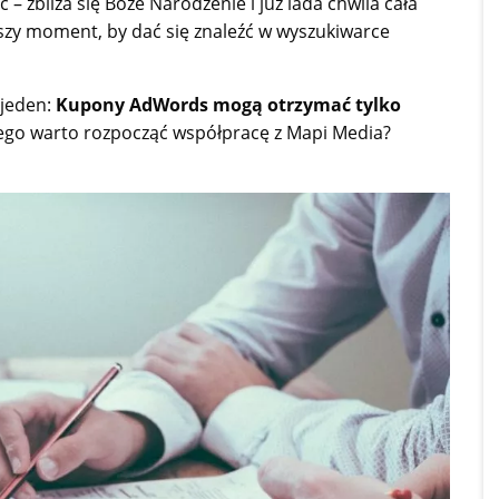
 zbliża się Boże Narodzenie i już lada chwila cała
pszy moment, by dać się znaleźć w wyszukiwarce
 jeden:
Kupony AdWords mogą otrzymać tylko
aczego warto rozpocząć współpracę z Mapi Media?