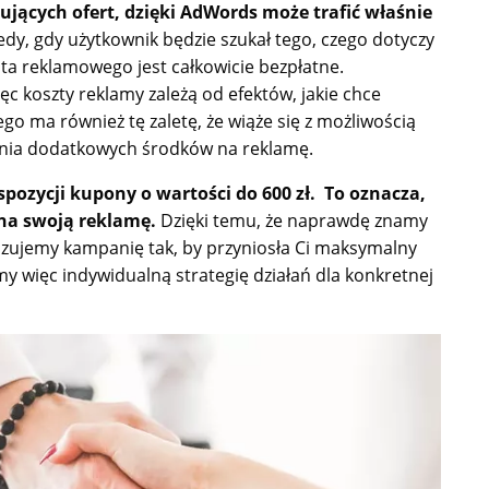
sujących ofert, dzięki AdWords może trafić właśnie
dy, gdy użytkownik będzie szukał tego, czego dotyczy
ta reklamowego jest całkowicie bezpłatne.
c koszty reklamy zależą od efektów, jakie chce
 ma również tę zaletę, że wiąże się z możliwością
nia dodatkowych środków na reklamę.
pozycji kupony o wartości do 600 zł. To oznacza,
 na swoją reklamę.
Dzięki temu, że naprawdę znamy
lizujemy kampanię tak, by przyniosła Ci maksymalny
ymy więc indywidualną strategię działań dla konkretnej