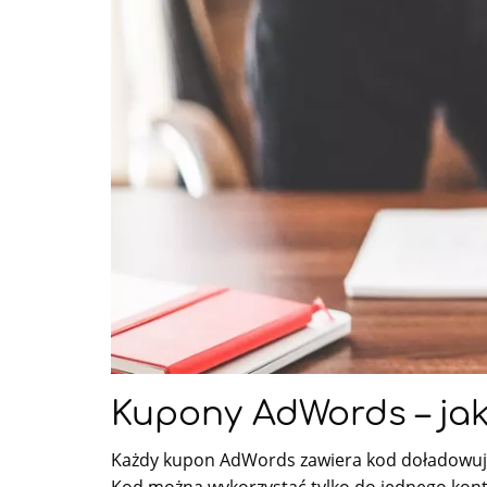
Kupony AdWords – jak
Każdy kupon AdWords zawiera kod doładowują
Kod można wykorzystać tylko do jednego konta 