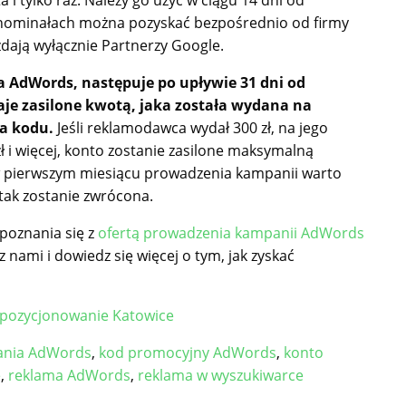
nominałach można pozyskać bezpośrednio od firmy
dają wyłącznie Partnerzy Google.
a AdWords, następuje po upływie 31 dni od
e zasilone kwotą, jaka została wydana na
ia kodu.
Jeśli reklamodawca wydał 300 zł, na jego
zł i więcej, konto zostanie zasilone maksymalną
że w pierwszym miesiącu prowadzenia kampanii warto
tak zostanie zwrócona.
poznania się z
ofertą prowadzenia kampanii AdWords
 z nami i dowiedz się więcej o tym, jak zyskać
pozycjonowanie Katowice
nia AdWords
,
kod promocyjny AdWords
,
konto
e
,
reklama AdWords
,
reklama w wyszukiwarce