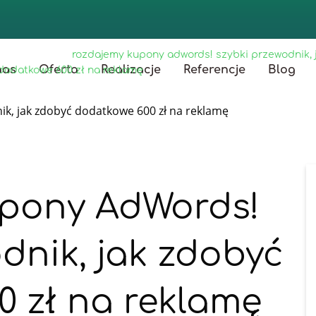
główna
/
blog
/
rozdajemy kupony adwords! szybki przewodnik, 
nas
Oferta
Realizacje
Referencje
Blog
dodatkowe 600 zł na reklamę
pony AdWords!
dnik, jak zdobyć
 zł na reklamę