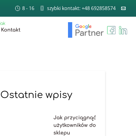
8 - 16
szybki kontakt: +48 692858574
jak
Kontakt
Ostatnie wpisy
Jak przyciągnąć
użytkowników do
sklepu