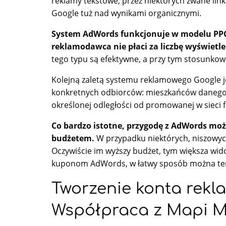
reklamy tekstowe, przez niektórych zwane li
Google tuż nad wynikami organicznymi.
System AdWords funkcjonuje w modelu PPC, c
reklamodawca nie płaci za liczbę wyświetle
tego typu są efektywne, a przy tym stosunkow
Kolejną zaletą systemu reklamowego Google j
konkretnych odbiorców: mieszkańców danego 
określonej odległości od promowanej w sieci f
Co bardzo istotne, przygodę z AdWords mo
budżetem.
W przypadku niektórych, niszowyc
Oczywiście im wyższy budżet, tym większa widoc
kuponom AdWords, w łatwy sposób można ten
Tworzenie konta rek
Współpraca z Mapi 