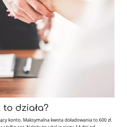
 to działa?
cy konto. Maksymalna kwota doładowania to 600 zł.
i tylko raz. Należy go użyć w ciągu 14 dni od