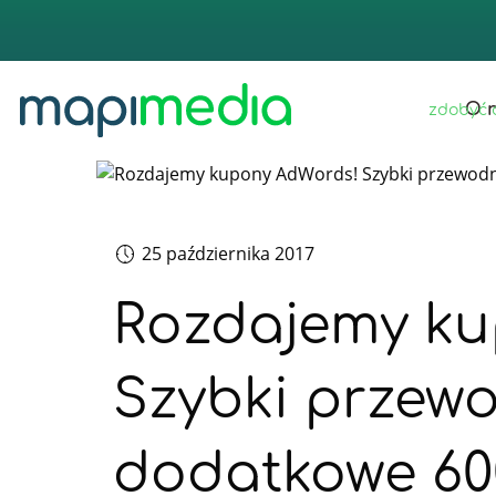
strona 
O 
zdobyć 
25 października 2017
Rozdajemy ku
Szybki przewo
dodatkowe 600