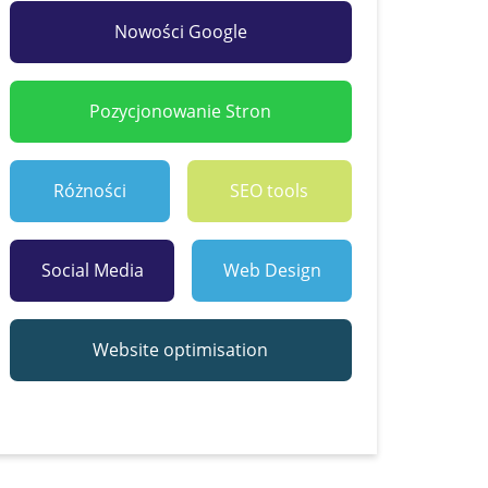
Nowości Google
Pozycjonowanie Stron
Różności
SEO tools
Social Media
Web Design
Website optimisation